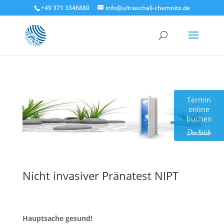
+49 371 3346880
info@ultraschall-chemnitz.de
Termin
online
buchen
Nicht invasiver Pränatest NIPT
Hauptsache gesund!