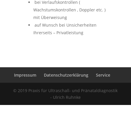
bei Verlaufskontrollen (
Wachstumskontrollen , Doppler etc. )
mit Überweisung
auf Wunsch bei Unsicherheiten
Ihrerseits – Privatleistung
Impressum
Datenschutzerklärung
Service
© 2019 Praxis für Ultraschall- und Pränataldiagnostik
- Ulrich Ruhnke